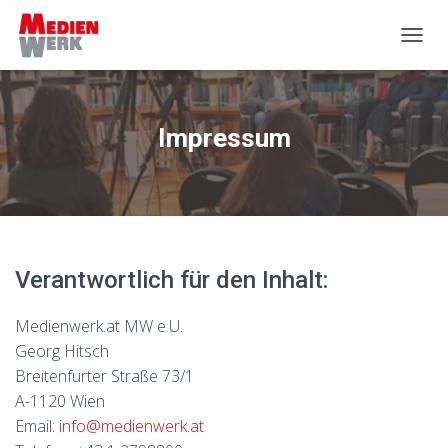
N
A
V
I
G
Impressum
A
T
I
O
N
U
M
Verantwortlich für den Inhalt:
S
C
H
Medienwerk.at MW e.U.
A
Georg Hitsch
L
T
Breitenfurter Straße 73/1
E
A-1120 Wien
N
Email:
info@medienwerk.at